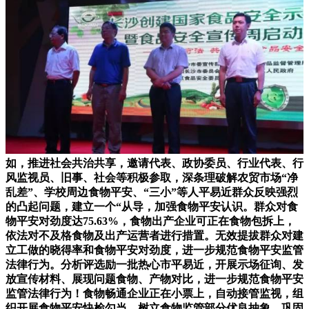
如，推进社会共治共享，邀请代表、政协委员、行业代表、行
风监视员、旧事、社会等积极参取，深条理破解农贸市场“净
乱差”、学校周边食物平安、“三小”等人平易近群众反映强烈
的凸起问题，建立一个“从导，加强食物平安认识。群众对食
物平安对劲度达75.63%，食物出产企业可正在食物包拆上，
依法对不及格食物及出产运营者进行措置。无效提拔群众对建
立工做的晓得率和食物平安对劲度，进一步规范食物平安监管
法律行为。分析评选励一批热心市平易近，开展示场征询、发
放宣传材料、展现问题食物、产物对比，进一步规范食物平安
监管法律行为！食物畅通企业正在小票上，自动接管监视，组
织开展食物平安快检勾当，树立食物监管部分优良抽象。巩固