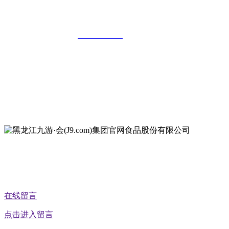
份有限公司
全国统一客服热线：
18903658751
地址：哈尔滨南岗区红旗满族乡科技园区
地址：双城经济技术开发区娃哈哈路6号
地址：黑龙江萝北县宝泉岭二九0公路一号
地址：黑龙江省延寿县工业园区北泰山路5号
公众号二维码
在线留言
点击进入留言