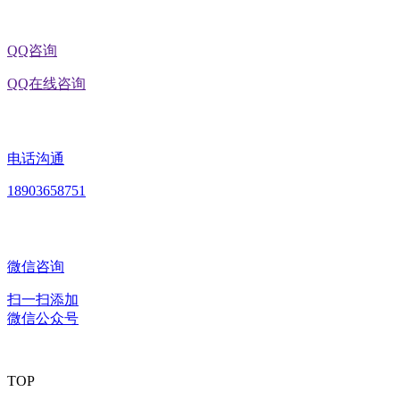
QQ咨询
QQ在线咨询
电话沟通
18903658751
微信咨询
扫一扫添加
微信公众号
TOP