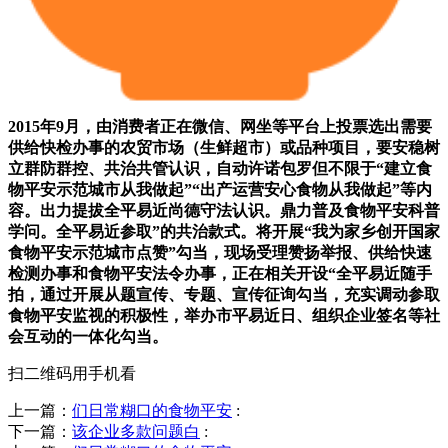
2015年9月，由消费者正在微信、网坐等平台上投票选出需要
供给快检办事的农贸市场（生鲜超市）或品种项目，要安稳树
立群防群控、共治共管认识，自动许诺包罗但不限于“建立食
物平安示范城市从我做起”“出产运营安心食物从我做起”等内
容。出力提拔全平易近尚德守法认识。鼎力普及食物平安科普
学问。全平易近参取”的共治款式。将开展“我为家乡创开国家
食物平安示范城市点赞”勾当，现场受理赞扬举报、供给快速
检测办事和食物平安法令办事，正在相关开设“全平易近随手
拍，通过开展从题宣传、专题、宣传征询勾当，充实调动参取
食物平安监视的积极性，举办市平易近日、组织企业签名等社
会互动的一体化勾当。
扫二维码用手机看
上一篇：
们日常糊口的食物平安
:
下一篇：
该企业多款问题白
: