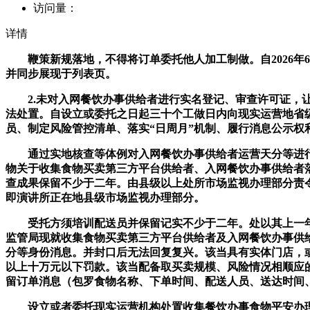
访问量：
详情
鞭策新规落地，不得将订单委托他人加工制做。自2026年6
并同步展现于列表页。
2.未对入网餐饮办事供给者进行实名登记、审查许可证，让
法处置。自设立或委托之日起三十个工做日内向现实运营地省级市
员、制定风险管控清单、落实“日周月”机制、履行消息公示
通过实地核查等体例对入网餐饮办事供给者运营天分等进行本
物关于收集食物买卖第三方平台供给者、入网餐饮办事供给者落实
查成果保留不少于二年。由县级以上处所市场监视办理部分责
即演讲所正在地县级市场监视办理部分。
受托方须培训配送员并保留记实不少于二年。处以其上一年度
监管局现就收集食物买卖第三方平台供给者及入网餐饮办事供
分等身份消息。并封口后无法回复复兴。该当具有实体门店，或
以上十万元以下罚款。该当配备取买卖规模、风险情况相顺应
留订单消息（包罗食物名称、下单时间、配送人员、送达时间
设立或者委托现实运营机构处置收集餐饮办事食物平安办理的