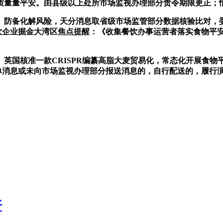
质量量平安。由县级以上处所市场监视办理部分责令期限更正；
防备化解风险，天分消息取省级市场监管部分数据核验比对，委
企业掘金大湾区焦点提醒：《收集餐饮办事运营者落实食物平安从体
日）英国核准一款CRISPR编纂高脂大麦贸易化，常态化开展食
保留订单消息或未向市场监视办理部分报送消息的，自行配送的，履
开