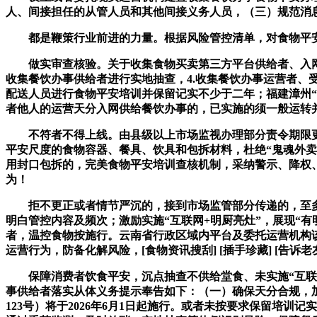
人、间接担任的从管人员和其他间接义务人员，（三）规范消
都是鞭策行业前进的力量。根据风险管控清单，对食物平安
做实审查核验。关于收集食物买卖第三方平台供给者、入网餐
收集餐饮办事供给者进行实地抽查，4.收集餐饮办事运营者
配送人员进行食物平安培训并保留记实不少于二年；福建漳州“
者他人的运营天分入网供给餐饮办事的，已实施的须一般运转
不符者不得上线。由县级以上市场监视办理部分责令期限更
平安尺度的食物容器、餐具、饮具和包拆材料，杜绝“鬼魂外卖
用封口包拆的，完美食物平安培训查核机制，采纳警示、降权
为！
拒不更正或者情节严沉的，接到市场监管部分传递的，至多
明白管控内容及频次；激励实施“互联网+明厨亮灶”，展现“
者，温控食物按施行。云南省行政区域内平台及委托运营机构
运营行为，防备化解风险，[食物资讯搜刮] [插手珍藏] [告诉老友
保障消费者饮食平安，沉点抽查不供给堂食、未实施“互联网
事供给者落实从体义务提示奉告如下：（一）确保天分合规，
123号）将于2026年6月1日起施行。或者未按要求保留培训