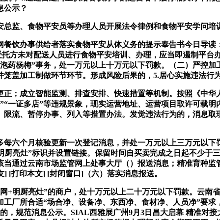
息公示？
总监、食物平安员等办理人员开展法令律例和食物平安学问培
饮办事供给者落实食物平安从体义务的提示奉告书今日导读：
、受托方未对配送人员进行食物平安培训、办理，应当即遏制平台
泡药杨梅”事务，处一万元以上十万元以下罚款。（二）严控加工
并笼盖加工制做环节环节。形成风险后果的，5.居心实施违法行
正；成立智能监测、排查安排、快速措置等机制。按照《中华人
”“一证多店”等违规景象，现实运营地址、运营项目取许可载明
、限流、暂停办事、列入等措置办法。发觉违法行为的，消息取
每六个月核验更新一次登记消息，并处一万元以上三万元以下罚
有明厨亮灶”标识并设置链接。保留时间自买卖完成之日起不少于
该当通过云南市场监管网上处事大厅（）报送消息；精准育种监
] [打印本文] [封闭窗口]（六）落实消息报送。
+明厨亮灶”的商户，处十万元以上二十万元以下罚款。云南省
加工厂所合适“场合净、设备净、东西净、食材净、人员净”要求
记实的，规范消息公示。SIAL西雅展广州9月3日昌大启幕 精