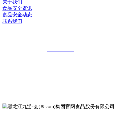
关于我们
食品安全资讯
食品安全动态
联系我们
黑龙江九游·会(J9.com)集团官网食品股
全国统一客服热线：
18903658751
地址：哈尔滨南岗区红旗满族乡科技园区
地址：双城经济技术开发区娃哈哈路6号
地址：黑龙江萝北县宝泉岭二九0公路一号
地址：黑龙江省延寿县工业园区北泰山路5号