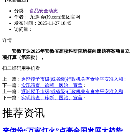
分类：
食品安全动态
作者： 九游·会(J9.com)集团官网
发布时间：
2025-11-27 18:45
访问量：
详情
安徽下达2025年安徽省高校科研院所横向课题存案项目立
项打算（第四批），
扫二维码用手机看
上一篇：
逐渐授予市级(或省级)行政机关有食物平安准入和
:
下一篇：
实现筛查、诊断、医治、宣盖
:
上一篇：
逐渐授予市级(或省级)行政机关有食物平安准入和
:
下一篇：
实现筛查、诊断、医治、宣盖
:
推荐资讯
来伊份“万家灯火”点亮全国发展大趋势