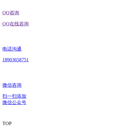
QQ咨询
QQ在线咨询
电话沟通
18903658751
微信咨询
扫一扫添加
微信公众号
TOP