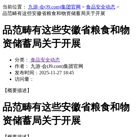
当前位置：
九游·会(J9.com)集团官网
>
食品安全动态
>
品范畴有这些安徽省粮食和物资储蓄局关于开展
品范畴有这些安徽省粮食和物
资储蓄局关于开展
分类：
食品安全动态
作者： 九游·会(J9.com)集团官网
发布时间：
2025-11-27 18:45
访问量：
【概要描述】
品范畴有这些安徽省粮食和物
资储蓄局关于开展
【概要描述】