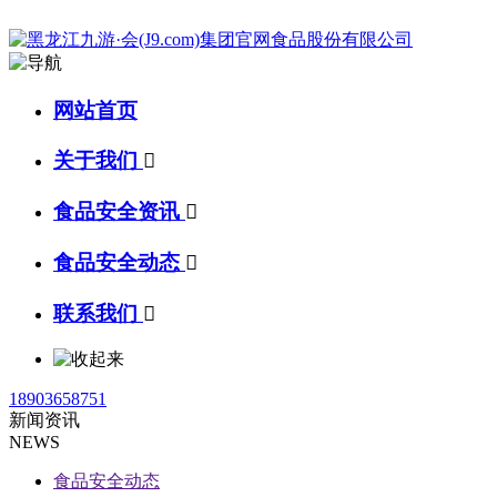
网站首页
关于我们

食品安全资讯

食品安全动态

联系我们

18903658751
新闻资讯
NEWS
食品安全动态